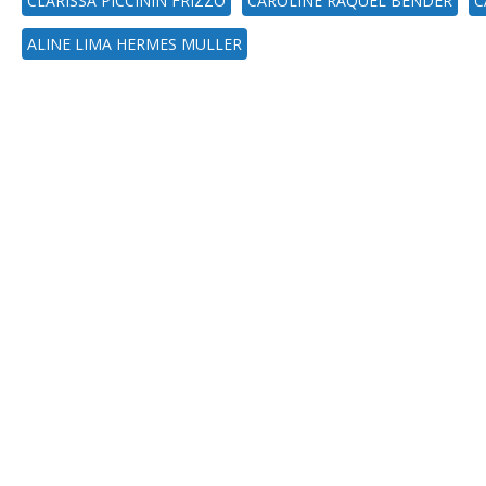
CLARISSA PICCININ FRIZZO
CAROLINE RAQUEL BENDER
C
ALINE LIMA HERMES MULLER