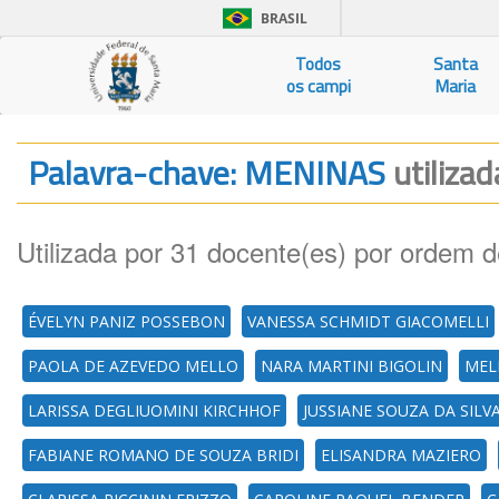
BRASIL
Todos
Santa
os campi
Maria
Palavra-chave: MENINAS
utiliza
Utilizada por 31 docente(es) por ordem d
ÉVELYN PANIZ POSSEBON
VANESSA SCHMIDT GIACOMELLI
PAOLA DE AZEVEDO MELLO
NARA MARTINI BIGOLIN
MEL
LARISSA DEGLIUOMINI KIRCHHOF
JUSSIANE SOUZA DA SILV
FABIANE ROMANO DE SOUZA BRIDI
ELISANDRA MAZIERO