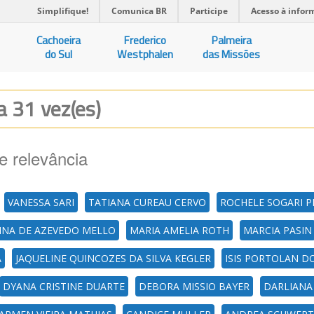
Simplifique!
Comunica BR
Participe
Acesso à infor
Cachoeira
Frederico
Palmeira
do Sul
Westphalen
das Missões
da 31 vez(es)
e relevância
VANESSA SARI
TATIANA CUREAU CERVO
ROCHELE SOGARI 
INA DE AZEVEDO MELLO
MARIA AMELIA ROTH
MARCIA PASIN
A
JAQUELINE QUINCOZES DA SILVA KEGLER
ISIS PORTOLAN D
DYANA CRISTINE DUARTE
DEBORA MISSIO BAYER
DARLIANA