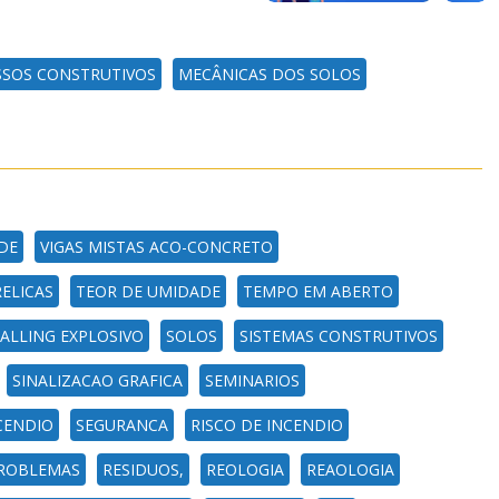
SOS CONSTRUTIVOS
MECÂNICAS DOS SOLOS
DE
VIGAS MISTAS ACO-CONCRETO
ELICAS
TEOR DE UMIDADE
TEMPO EM ABERTO
ALLING EXPLOSIVO
SOLOS
SISTEMAS CONSTRUTIVOS
SINALIZACAO GRAFICA
SEMINARIOS
CENDIO
SEGURANCA
RISCO DE INCENDIO
PROBLEMAS
RESIDUOS,
REOLOGIA
REAOLOGIA