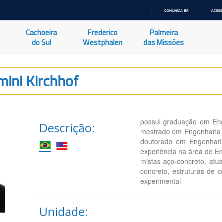
COMUNICA BR
ACESS
IR
PARA
Cachoeira
Frederico
Palmeira
O
CONTEÚDO
do Sul
Westphalen
das Missões
mini Kirchhof
possui graduação em Enge
Descrição:
mestrado em Engenharia d
doutorado em Engenhari
experiência na área de En
mistas aço-concreto, atu
concreto, estruturas de c
experimental
Unidade: