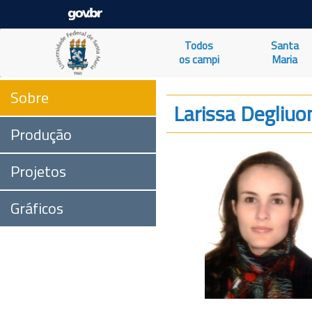
Todos
Santa
os campi
Maria
Sobre
Larissa Degliuo
Produção
Projetos
Gráficos