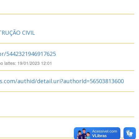
RUÇÃO CIVIL
.br/5442321946917625
no lattes: 19/01/2023 12:01
s.com/authid/detail.uri?authorId=56503813600