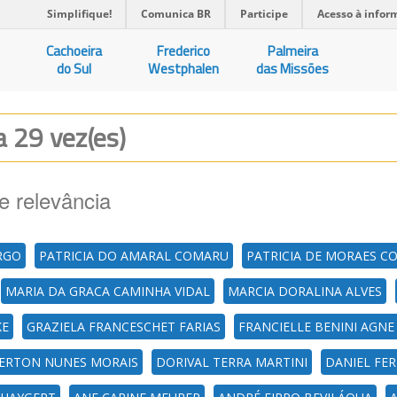
Simplifique!
Comunica BR
Participe
Acesso à infor
Cachoeira
Frederico
Palmeira
do Sul
Westphalen
das Missões
a 29 vez(es)
e relevância
RGO
PATRICIA DO AMARAL COMARU
PATRICIA DE MORAES C
MARIA DA GRACA CAMINHA VIDAL
MARCIA DORALINA ALVES
KE
GRAZIELA FRANCESCHET FARIAS
FRANCIELLE BENINI AGNE
ERTON NUNES MORAIS
DORIVAL TERRA MARTINI
DANIEL FE