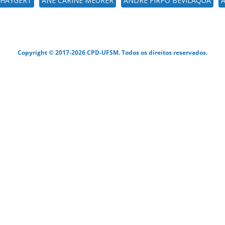
 HAYGERT
ANE CARINE MEURER
ANDRÉ FIRPO BEVILÁQUA
A
Copyright © 2017-2026 CPD-UFSM. Todos os direitos reservados.