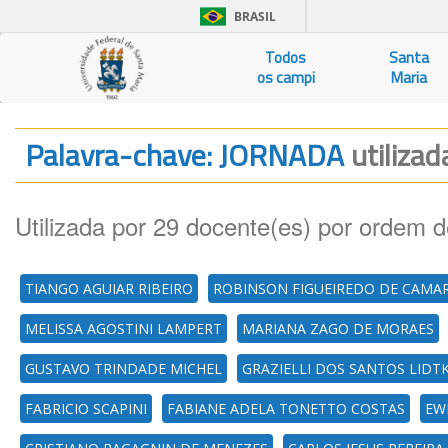
BRASIL
Todos
Santa
os campi
Maria
Palavra-chave: JORNADA
utilizad
Utilizada por 29 docente(es) por ordem d
TIANGO AGUIAR RIBEIRO
ROBINSON FIGUEIREDO DE CAMA
MELISSA AGOSTINI LAMPERT
MARIANA ZAGO DE MORAES
GUSTAVO TRINDADE MICHEL
GRAZIELLI DOS SANTOS LIDT
FABRICIO SCAPINI
FABIANE ADELA TONETTO COSTAS
EW