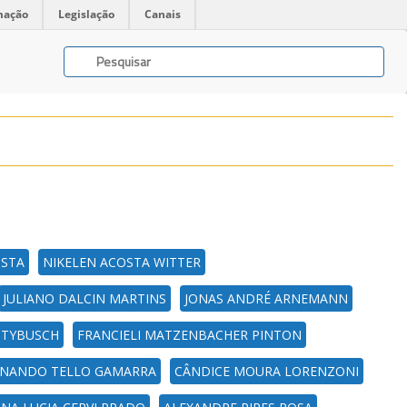
mação
Legislação
Canais
OSTA
NIKELEN ACOSTA WITTER
JULIANO DALCIN MARTINS
JONAS ANDRÉ ARNEMANN
 TYBUSCH
FRANCIELI MATZENBACHER PINTON
RNANDO TELLO GAMARRA
CÂNDICE MOURA LORENZONI