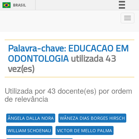
BRASIL
Simplifique!
Nave
Comunica BR
Participe
Acesso à informação
Palavra-chave: EDUCACAO EM
Legislação
ODONTOLOGIA
utilizada 43
Canais
vez(es)
Utilizada por 43 docente(es) por ordem
de relevância
ÂNGELA DALLA NORA
WÂNEZA DIAS BORGES HIRSCH
WILLIAM SCHOENAU
VICTOR DE MELLO PALMA