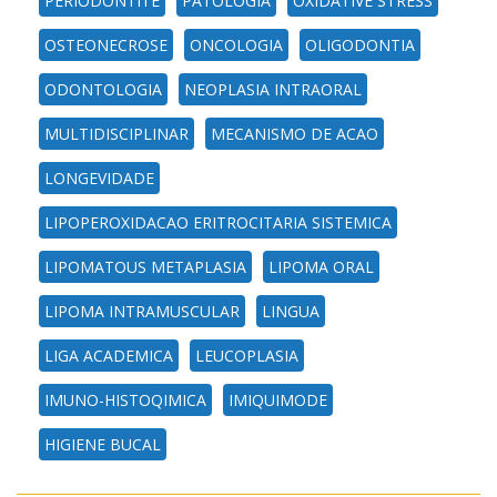
PERIODONTITE
PATOLOGIA
OXIDATIVE STRESS
OSTEONECROSE
ONCOLOGIA
OLIGODONTIA
ODONTOLOGIA
NEOPLASIA INTRAORAL
MULTIDISCIPLINAR
MECANISMO DE ACAO
LONGEVIDADE
LIPOPEROXIDACAO ERITROCITARIA SISTEMICA
LIPOMATOUS METAPLASIA
LIPOMA ORAL
LIPOMA INTRAMUSCULAR
LINGUA
LIGA ACADEMICA
LEUCOPLASIA
IMUNO-HISTOQIMICA
IMIQUIMODE
HIGIENE BUCAL