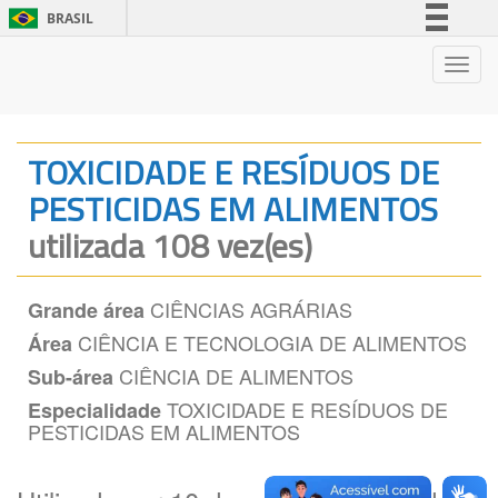
BRASIL
Simplifique!
Nave
Comunica BR
Participe
Acesso à informação
TOXICIDADE E RESÍDUOS DE
Legislação
PESTICIDAS EM ALIMENTOS
Canais
utilizada 108 vez(es)
CIÊNCIAS AGRÁRIAS
Grande área
CIÊNCIA E TECNOLOGIA DE ALIMENTOS
Área
CIÊNCIA DE ALIMENTOS
Sub-área
TOXICIDADE E RESÍDUOS DE
Especialidade
PESTICIDAS EM ALIMENTOS