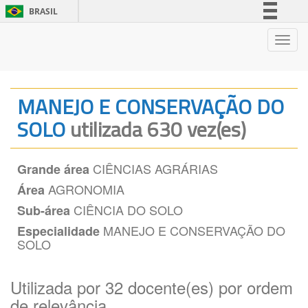
BRASIL
Simplifique!
Nave
Comunica BR
Participe
Acesso à informação
MANEJO E CONSERVAÇÃO DO
Legislação
SOLO
utilizada 630 vez(es)
Canais
CIÊNCIAS AGRÁRIAS
Grande área
AGRONOMIA
Área
CIÊNCIA DO SOLO
Sub-área
MANEJO E CONSERVAÇÃO DO
Especialidade
SOLO
Utilizada por 32 docente(es) por ordem
de relevância