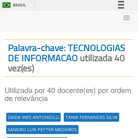
BRASIL
Simplifique!
Nave
Comunica BR
Participe
Acesso à informação
Palavra-chave: TECNOLOGIAS
Legislação
DE INFORMACAO
utilizada 40
Canais
vez(es)
Utilizada por 40 docente(es) por ordem
de relevância
ZAIDA INES ANTONIOLLI
TANIA FERNANDES SILVA
SANDRO LUIS PETTER MEDEIROS