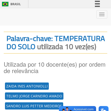
BRASIL
Simplifique!
Nave
Comunica BR
Participe
Acesso à informação
Palavra-chave: TEMPERATURA
Legislação
DO SOLO
utilizada 10 vez(es)
Canais
Utilizada por 10 docente(es) por ordem
de relevância
ZAIDA INES ANTONIOLLI
TELMO JORGE CARNEIRO AMADO
SANDRO LUIS PETTER MEDEIROS