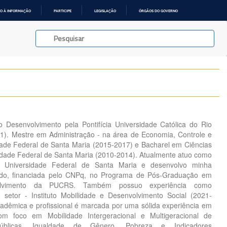
O À INFORMAÇÃO
PARTICIPE
LEGISLAÇÃO
ÓRGÃOS DO GOVERNO
Desenvolvimento pela Pontifícia Universidade Católica do Rio
1). Mestre em Administração - na área de Economia, Controle e
dade Federal de Santa Maria (2015-2017) e Bacharel em Ciências
dade Federal de Santa Maria (2010-2014). Atualmente atuo como
na Universidade Federal de Santa Maria e desenvolvo minha
ado, financiada pelo CNPq, no Programa de Pós-Graduação em
lvimento da PUCRS. Também possuo experiência como
 setor - Instituto Mobilidade e Desenvolvimento Social (2021-
acadêmica e profissional é marcada por uma sólida experiência em
com foco em Mobilidade Intergeracional e Multigeracional de
Públicas, Igualdade de Gênero, Pobreza e Indicadores