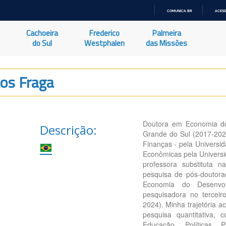
COMUNICA BR
ACESS
IR
PARA
Cachoeira
Frederico
Palmeira
O
CONTEÚDO
do Sul
Westphalen
das Missões
os Fraga
Doutora em Economia do 
Descrição:
Grande do Sul (2017-202
Finanças - pela Universi
Econômicas pela Universi
professora substituta 
pesquisa de pós-doutor
Economia do Desenvo
pesquisadora no terceiro
2024). Minha trajetória 
pesquisa quantitativa, 
Educação, Políticas 