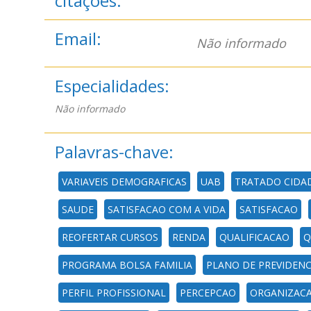
citações:
Email:
Não informado
Especialidades:
Não informado
Palavras-chave:
VARIAVEIS DEMOGRAFICAS
UAB
TRATADO CIDA
SAUDE
SATISFACAO COM A VIDA
SATISFACAO
REOFERTAR CURSOS
RENDA
QUALIFICACAO
Q
PROGRAMA BOLSA FAMILIA
PLANO DE PREVIDEN
PERFIL PROFISSIONAL
PERCEPCAO
ORGANIZAC