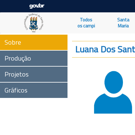
Todos
Santa
os campi
Maria
Sobre
Luana Dos Sant
Produção
Projetos
Gráficos