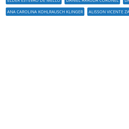
ELDER ESTEVAO DE MELLO
DANIEL ARRUDA CORONEL
DA
ANA CAROLINA KOHLRAUSCH KLINGER
ALISSON VICENTE 