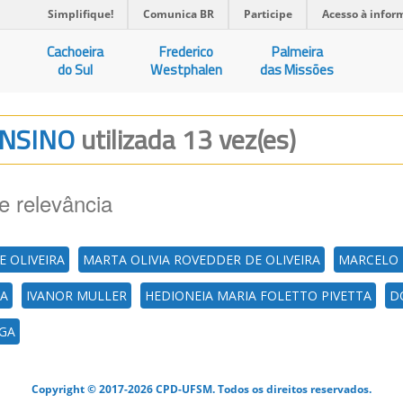
Simplifique!
Comunica BR
Participe
Acesso à infor
Cachoeira
Frederico
Palmeira
do Sul
Westphalen
das Missões
ENSINO
utilizada 13 vez(es)
e relevância
E OLIVEIRA
MARTA OLIVIA ROVEDDER DE OLIVEIRA
MARCELO 
RA
IVANOR MULLER
HEDIONEIA MARIA FOLETTO PIVETTA
D
IGA
Copyright © 2017-2026 CPD-UFSM. Todos os direitos reservados.