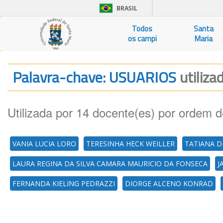
BRASIL
Todos
Santa
os campi
Maria
Palavra-chave: USUARIOS
utiliza
Utilizada por 14 docente(es) por ordem d
VANIA LUCIA LORO
TERESINHA HECK WEILLER
TATIANA D
LAURA REGINA DA SILVA CAMARA MAURICIO DA FONSECA
J
FERNANDA KIELING PEDRAZZI
DIORGE ALCENO KONRAD