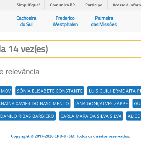
Simplifique!
Comunica BR
Participe
Acesso à infor
Cachoeira
Frederico
Palmeira
do Sul
Westphalen
das Missões
da 14 vez(es)
e relevância
IMOV
SÔNIA ELISABETE CONSTANTE
LUIS GUILHERME AITA PI
ANAÍNA XAVIER DO NASCIMENTO
JANA GONÇALVES ZAPPE
GU
DANILO RIBAS BARBIERO
CARLA MARA DA SILVA SILVA
ALICE
Copyright © 2017-2026 CPD-UFSM. Todos os direitos reservados.