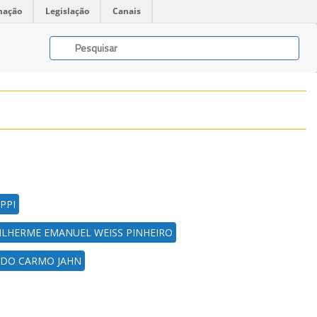
mação
Legislação
Canais
PPI
ILHERME EMANUEL WEISS PINHEIRO
 DO CARMO JAHN