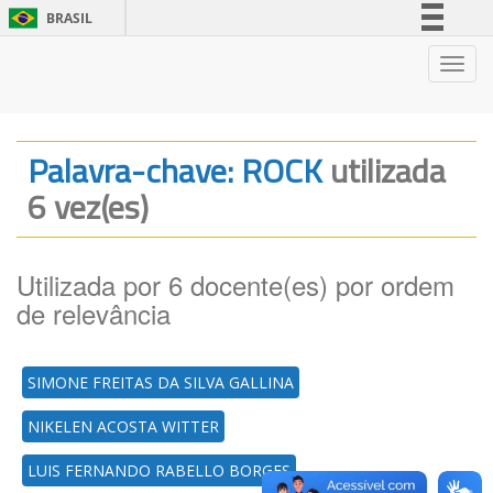
BRASIL
Simplifique!
Nave
Comunica BR
Participe
Acesso à informação
Palavra-chave: ROCK
utilizada
Legislação
6 vez(es)
Canais
Utilizada por 6 docente(es) por ordem
de relevância
SIMONE FREITAS DA SILVA GALLINA
NIKELEN ACOSTA WITTER
LUIS FERNANDO RABELLO BORGES