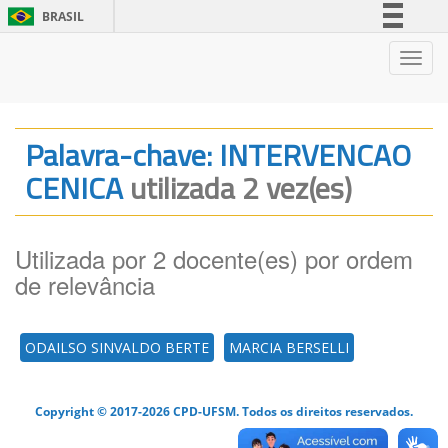
BRASIL
Simplifique!
Nave
Comunica BR
Participe
Acesso à informação
Palavra-chave: INTERVENCAO
Legislação
CENICA
utilizada 2 vez(es)
Canais
Utilizada por 2 docente(es) por ordem
de relevância
ODAILSO SINVALDO BERTE
MARCIA BERSELLI
Copyright © 2017-2026 CPD-UFSM. Todos os direitos reservados.