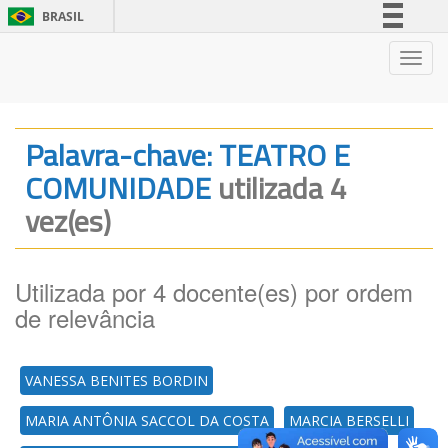
BRASIL
Simplifique!
Nave
Comunica BR
Participe
Acesso à informação
Palavra-chave: TEATRO E
Legislação
COMUNIDADE
utilizada 4
Canais
vez(es)
Utilizada por 4 docente(es) por ordem
de relevância
VANESSA BENITES BORDIN
MARIA ANTÔNIA SACCOL DA COSTA
MARCIA BERSELLI