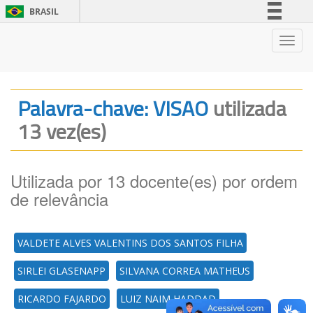
BRASIL
Simplifique!
Nave
Comunica BR
Participe
Acesso à informação
Palavra-chave: VISAO
utilizada
Legislação
13 vez(es)
Canais
Utilizada por 13 docente(es) por ordem
de relevância
VALDETE ALVES VALENTINS DOS SANTOS FILHA
SIRLEI GLASENAPP
SILVANA CORREA MATHEUS
RICARDO FAJARDO
LUIZ NAIM HADDAD