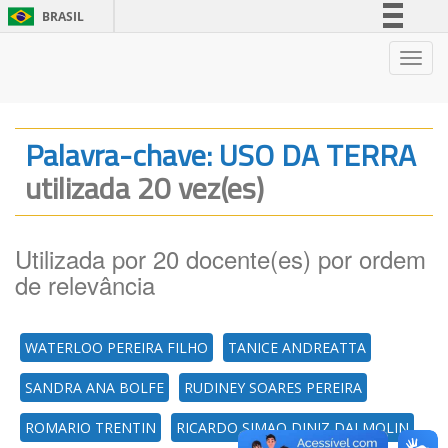
BRASIL
Simplifique!
Nave
Comunica BR
Participe
Acesso à informação
Palavra-chave: USO DA TERRA
Legislação
utilizada 20 vez(es)
Canais
Utilizada por 20 docente(es) por ordem
de relevância
WATERLOO PEREIRA FILHO
TANICE ANDREATTA
SANDRA ANA BOLFE
RUDINEY SOARES PEREIRA
ROMARIO TRENTIN
RICARDO SIMAO DINIZ DALMOLIN