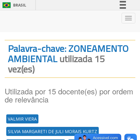
BRASIL
Simplifique!
Nave
Comunica BR
Participe
Acesso à informação
Palavra-chave: ZONEAMENTO
Legislação
AMBIENTAL
utilizada 15
Canais
vez(es)
Utilizada por 15 docente(es) por ordem
de relevância
VALMIR VIERA
SILVIA MARGARETI DE JULI MORAIS KURTZ