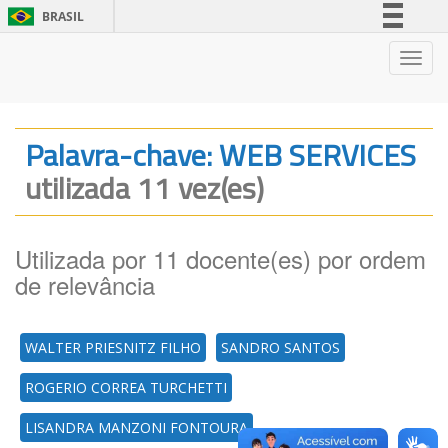
BRASIL
Simplifique!
Nave
Comunica BR
Participe
Acesso à informação
Palavra-chave: WEB SERVICES
Legislação
utilizada 11 vez(es)
Canais
Utilizada por 11 docente(es) por ordem
de relevância
WALTER PRIESNITZ FILHO
SANDRO SANTOS
ROGERIO CORREA TURCHETTI
LISANDRA MANZONI FONTOURA