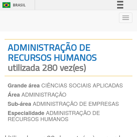
BRASIL
Simplifique!
Nave
Comunica BR
Participe
Acesso à informação
ADMINISTRAÇÃO DE
Legislação
RECURSOS HUMANOS
Canais
utilizada 280 vez(es)
CIÊNCIAS SOCIAIS APLICADAS
Grande área
ADMINISTRAÇÃO
Área
ADMINISTRAÇÃO DE EMPRESAS
Sub-área
ADMINISTRAÇÃO DE
Especialidade
RECURSOS HUMANOS