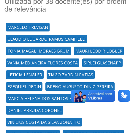
Utilizada por 38 docente(es) por ordem
de relevância
MARCELO TREVISAN
CLAUDIO EDUARDO RAMOS CAMFIELD
TONIA MAGALI MORAES BRUM
MAURI LEODIR LOBLER
VANIA MEDIANEIRA FLORES COSTA
SIRLEI GLASENAPP
LETICIA LENGLER
TIAGO ZARDIN PATIAS
EZEQUIEL REDIN
BRENO AUGUSTO DINIZ PEREIRA
MARCIA HELENA DOS SANTOS BENTO
DANIEL ARRUDA CORONEL
VINÍCIUS COSTA DA SILVA ZONATTO