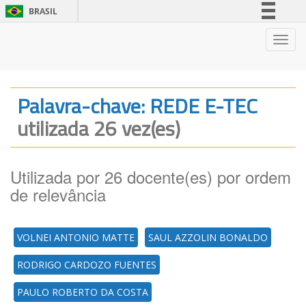
BRASIL
Simplifique!
Nave
Comunica BR
Participe
Acesso à informação
Palavra-chave: REDE E-TEC
Legislação
utilizada 26 vez(es)
Canais
Utilizada por 26 docente(es) por ordem
de relevância
VOLNEI ANTONIO MATTE
SAUL AZZOLIN BONALDO
RODRIGO CARDOZO FUENTES
PAULO ROBERTO DA COSTA