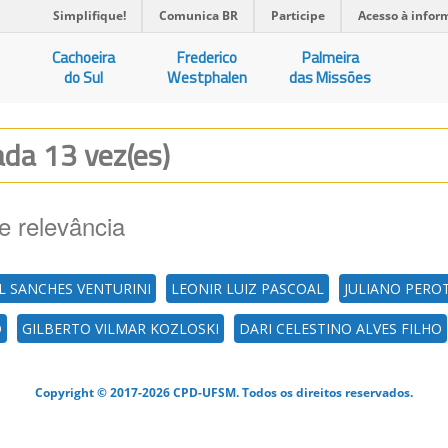
Simplifique!
Comunica BR
Participe
Acesso à infor
Cachoeira
Frederico
Palmeira
do Sul
Westphalen
das Missões
zada 13 vez(es)
e relevância
L SANCHES VENTURINI
LEONIR LUIZ PASCOAL
JULIANO PERO
O
GILBERTO VILMAR KOZLOSKI
DARI CELESTINO ALVES FILHO
Copyright © 2017-2026 CPD-UFSM. Todos os direitos reservados.