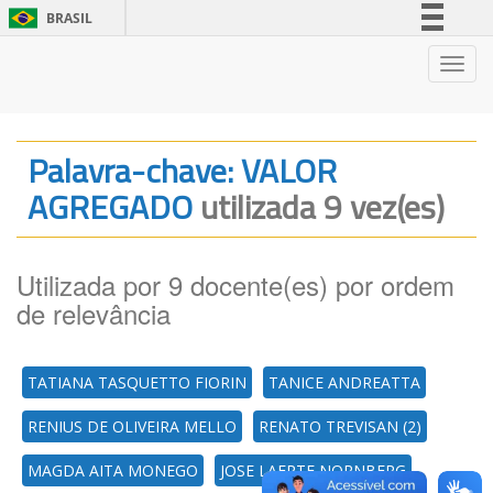
BRASIL
Simplifique!
Nave
Comunica BR
Participe
Acesso à informação
Palavra-chave: VALOR
Legislação
AGREGADO
utilizada 9 vez(es)
Canais
Utilizada por 9 docente(es) por ordem
de relevância
TATIANA TASQUETTO FIORIN
TANICE ANDREATTA
RENIUS DE OLIVEIRA MELLO
RENATO TREVISAN (2)
MAGDA AITA MONEGO
JOSE LAERTE NORNBERG