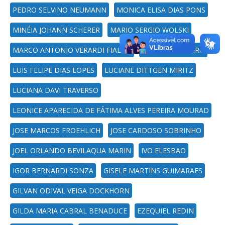
PEDRO SELVINO NEUMANN
MONICA ELISA DIAS PONS
MINÉIA JOHANN SCHERER
MARIO SERGIO WOLSKI
MARCO ANTONIO VERARDI FIALHO
MARCELO RIBEIRO
LUIS FELIPE DIAS LOPES
LUCIANE DITTGEN MIRITZ
LUCIANA DAVI TRAVERSO
LEONICE APARECIDA DE FÁTIMA ALVES PEREIRA MOURAD
JOSE MARCOS FROEHLICH
JOSE CARDOSO SOBRINHO
JOEL ORLANDO BEVILAQUA MARIN
IVO ELESBAO
IGOR BERNARDI SONZA
GISELE MARTINS GUIMARAES
GILVAN ODIVAL VEIGA DOCKHORN
GILDA MARIA CABRAL BENADUCE
EZEQUIEL REDIN