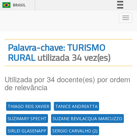
BRASIL
Simplifique!
Nave
Comunica BR
Participe
Acesso à informação
Palavra-chave: TURISMO
Legislação
RURAL
utilizada 34 vez(es)
Canais
Utilizada por 34 docente(es) por ordem
de relevância
THIAGO REIS XAVIER
TANICE ANDREATTA
SUZIMARY SPECHT
SUZANE BEVILACQUA MARCUZZO
SIRLEI GLASENAPP
SERGIO CARVALHO (2)