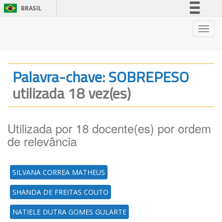
BRASIL
Simplifique!
Nave
Comunica BR
Participe
Acesso à informação
Palavra-chave: SOBREPESO
Legislação
utilizada 18 vez(es)
Canais
Utilizada por 18 docente(es) por ordem
de relevância
SILVANA CORREA MATHEUS
SHANDA DE FREITAS COUTO
NATIELE DUTRA GOMES GULARTE