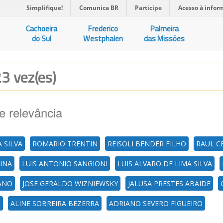
Simplifique!
Comunica BR
Participe
Acesso à infor
Cachoeira
Frederico
Palmeira
do Sul
Westphalen
das Missões
23 vez(es)
e relevância
 SILVA
ROMARIO TRENTIN
REISOLI BENDER FILHO
RAUL C
INA
LUIS ANTONIO SANGIONI
LUIS ALVARO DE LIMA SILVA
ANO
JOSE GERALDO WIZNIEWSKY
JALUSA PRESTES ABAIDE
N
ALINE SOBREIRA BEZERRA
ADRIANO SEVERO FIGUEIRO