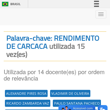
BRASIL
Simplifique!
Nave
Comunica BR
Participe
Acesso à informação
Palavra-chave: RENDIMENTO
Legislação
DE CARCACA
utilizada 15
Canais
vez(es)
Utilizada por 14 docente(es) por ordem
de relevância
ALEXANDRE PIRES ROSA
VLADIMIR DE OLIVEIRA
RICARDO ZAMBARDA VAZ
PAULO SANTANA PACHECO