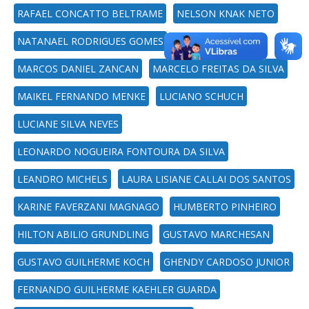
RAFAEL CONCATTO BELTRAME
NELSON KNAK NETO
NATANAEL RODRIGUES GOMES
MARCOS DANIEL ZANCAN
MARCELO FREITAS DA SILVA
MAIKEL FERNANDO MENKE
LUCIANO SCHUCH
LUCIANE SILVA NEVES
LEONARDO NOGUEIRA FONTOURA DA SILVA
LEANDRO MICHELS
LAURA LISIANE CALLAI DOS SANTOS
KARINE FAVERZANI MAGNAGO
HUMBERTO PINHEIRO
HILTON ABILIO GRUNDLING
GUSTAVO MARCHESAN
GUSTAVO GUILHERME KOCH
GHENDY CARDOSO JUNIOR
FERNANDO GUILHERME KAEHLER GUARDA