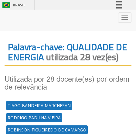
BRASIL
Simplifique!
Nave
Comunica BR
Participe
Acesso à informação
Palavra-chave: QUALIDADE DE
Legislação
ENERGIA
utilizada 28 vez(es)
Canais
Utilizada por 28 docente(es) por ordem
de relevância
TIAGO BANDEIRA MARCHESAN
RODRIGO PADILHA VIEIRA
ROBINSON FIGUEIREDO DE CAMARGO