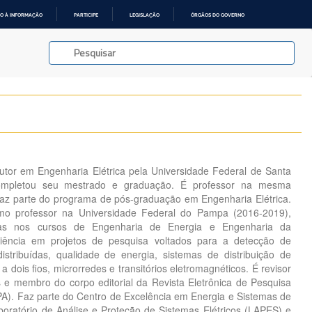
O À INFORMAÇÃO
PARTICIPE
LEGISLAÇÃO
ÓRGÃOS DO GOVERNO
tor em Engenharia Elétrica pela Universidade Federal de Santa
mpletou seu mestrado e graduação. É professor na mesma
 faz parte do programa de pós-graduação em Engenharia Elétrica.
omo professor na Universidade Federal do Pampa (2016-2019),
inas nos cursos de Engenharia de Energia e Engenharia da
ência em projetos de pesquisa voltados para a detecção de
stribuídas, qualidade de energia, sistemas de distribuição de
 dois fios, microrredes e transitórios eletromagnéticos. É revisor
s e membro do corpo editorial da Revista Eletrônica de Pesquisa
). Faz parte do Centro de Excelência em Energia e Sistemas de
oratório de Análise e Proteção de Sistemas Elétricos (LAPES) e