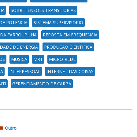
IA
SOBRETENSOES TRANSITORIAS
 DE POTENCIA
SISTEMA SUPERVISORIO
DA FARROUPILHA
REPOSTA EM FREQUENCIA
DADE DE ENERGIA
PRODUCAO CIENTIFICA
OS
MUSICA
MRT
MICRO-REDE
VA
INTERPESSOAL
INTERNET DAS COISAS
ITI
GERENCIAMENTO DE CARGA
Outro