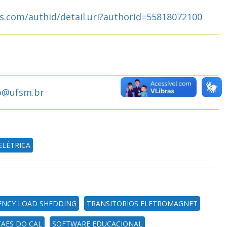
s.com/authid/detail.uri?authorId=55818072100
o@ufsm.br
ELÉTRICA
ENCY LOAD SHEDDING
TRANSITORIOS ELETROMAGNET
TAES DO CAL
SOFTWARE EDUCACIONAL