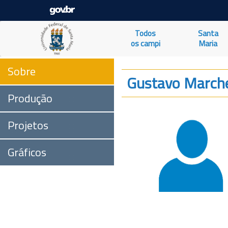
Todos
Santa
os campi
Maria
Sobre
Gustavo March
Produção
Projetos
Gráficos