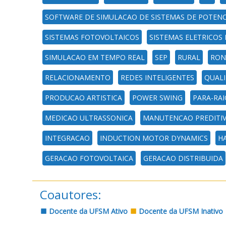
SOFTWARE DE SIMULACAO DE SISTEMAS DE POTENC
SISTEMAS FOTOVOLTAICOS
SISTEMAS ELETRICOS
SIMULACAO EM TEMPO REAL
SEP
RURAL
RON
RELACIONAMENTO
REDES INTELIGENTES
QUALI
PRODUCAO ARTISTICA
POWER SWING
PARA-RAI
MEDICAO ULTRASSONICA
MANUTENCAO PREDITI
INTEGRACAO
INDUCTION MOTOR DYNAMICS
HA
GERACAO FOTOVOLTAICA
GERACAO DISTRIBUIDA
Coautores:
Docente da UFSM Ativo
Docente da UFSM Inativo