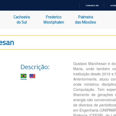
COMUNICA BR
ACESS
IR
PARA
Cachoeira
Frederico
Palmeira
O
CONTEÚDO
do Sul
Westphalen
das Missões
esan
Gustavo Marchesan é dou
Descrição:
Maria, onde também co
instituição desde 2019 e
Anteriormente, atuou c
onde ministrou discipl
Computação. Tem experi
ilhamento de gerações di
energia não convencional a
de diversos de periódico
em Engenharia (UNIPAMPA
Potência (CEESP), do Lab