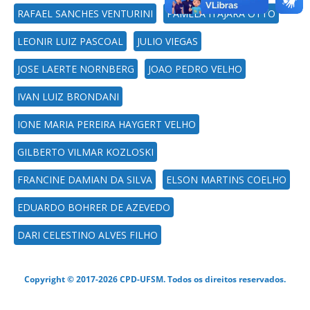
RAFAEL SANCHES VENTURINI
PAMELA ITAJARA OTTO
LEONIR LUIZ PASCOAL
JULIO VIEGAS
JOSE LAERTE NORNBERG
JOAO PEDRO VELHO
IVAN LUIZ BRONDANI
IONE MARIA PEREIRA HAYGERT VELHO
GILBERTO VILMAR KOZLOSKI
FRANCINE DAMIAN DA SILVA
ELSON MARTINS COELHO
EDUARDO BOHRER DE AZEVEDO
DARI CELESTINO ALVES FILHO
Copyright © 2017-2026 CPD-UFSM. Todos os direitos reservados.