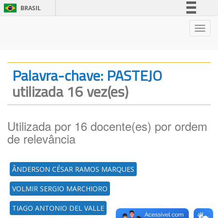
BRASIL
Simplifique!
Nave
Comunica BR
Participe
Acesso à informação
Palavra-chave: PASTEJO
Legislação
utilizada 16 vez(es)
Canais
Utilizada por 16 docente(es) por ordem
de relevância
ÂNDERSON CÉSAR RAMOS MARQUES
VOLMIR SERGIO MARCHIORO
TIAGO ANTONIO DEL VALLE