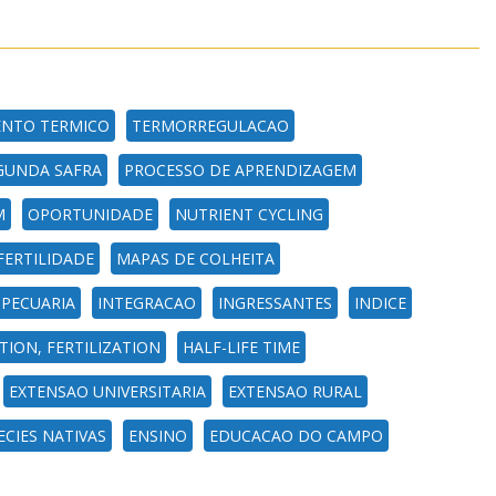
NTO TERMICO
TERMORREGULACAO
GUNDA SAFRA
PROCESSO DE APRENDIZAGEM
M
OPORTUNIDADE
NUTRIENT CYCLING
FERTILIDADE
MAPAS DE COLHEITA
PECUARIA
INTEGRACAO
INGRESSANTES
INDICE
ION, FERTILIZATION
HALF-LIFE TIME
EXTENSAO UNIVERSITARIA
EXTENSAO RURAL
ECIES NATIVAS
ENSINO
EDUCACAO DO CAMPO