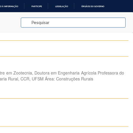
O À INFORMAÇÃO
PARTICIPE
LEGISLAÇÃO
ÓRGÃOS DO GOVERNO
tre em Zootecnia, Doutora em Engenharia Agrícola Professora do
ria Rural, CCR, UFSM Área: Construções Rurais