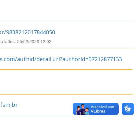
.br/9838212017844050
no lattes: 25/02/2026 12:02
s.com/authid/detail.uri?authorId=57212877133
fsm.br