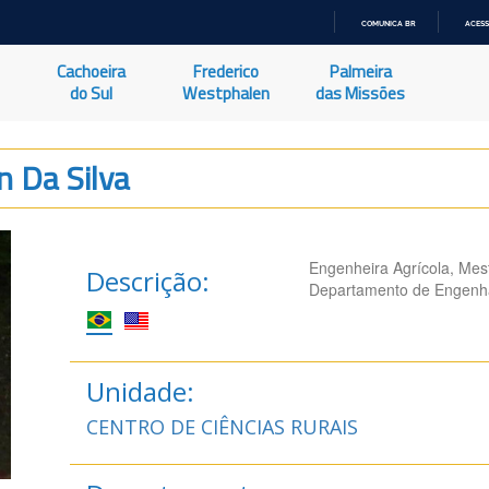
COMUNICA BR
ACESS
IR
PARA
Cachoeira
Frederico
Palmeira
O
CONTEÚDO
do Sul
Westphalen
das Missões
 Da Silva
Engenheira Agrícola, Mes
Descrição:
Departamento de Engenha
Unidade:
CENTRO DE CIÊNCIAS RURAIS