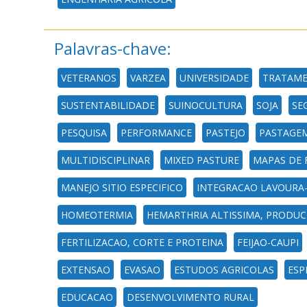
Palavras-chave:
VETERANOS
VARZEA
UNIVERSIDADE
TRATAME
SUSTENTABILIDADE
SUINOCULTURA
SOJA
SE
PESQUISA
PERFORMANCE
PASTEJO
PASTAGE
MULTIDISCIPLINAR
MIXED PASTURE
MAPAS DE 
MANEJO SITIO ESPECIFICO
INTEGRACAO LAVOURA-
HOMEOTERMIA
HEMARTHRIA ALTISSIMA, PRODUCT
FERTILIZACAO, CORTE E PROTEINA
FEIJAO-CAUPI
EXTENSAO
EVASAO
ESTUDOS AGRICOLAS
ESP
EDUCACAO
DESENVOLVIMENTO RURAL