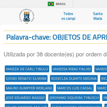
BRASIL
Todos
Santa
os campi
Maria
Palavra-chave: OBJETOS DE A
Utilizada por 38 docente(es) por ordem d
VANEZA DE CARLI TIBULO
VANESSA RIBAS FIALHO
VANESS
SIDNEI RENATO SILVEIRA
ROSECLEA DUARTE MEDINA
RI
MAURO KUMPFER WERLANG
MARCOS LUIS CASSAL
MARC
JOSE EDUARDO BAGGIO
JERONIMO SIQUEIRA TYBUSCH
I