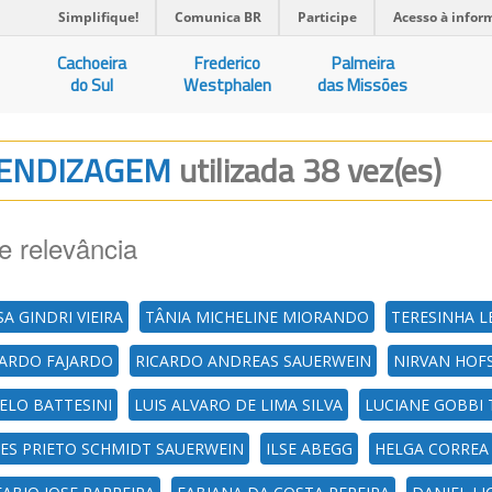
Simplifique!
Comunica BR
Participe
Acesso à infor
Cachoeira
Frederico
Palmeira
do Sul
Westphalen
das Missões
PRENDIZAGEM
utilizada 38 vez(es)
e relevância
A GINDRI VIEIRA
TÂNIA MICHELINE MIORANDO
TERESINHA LE
CARDO FAJARDO
RICARDO ANDREAS SAUERWEIN
NIRVAN HOF
ELO BATTESINI
LUIS ALVARO DE LIMA SILVA
LUCIANE GOBBI
NES PRIETO SCHMIDT SAUERWEIN
ILSE ABEGG
HELGA CORREA