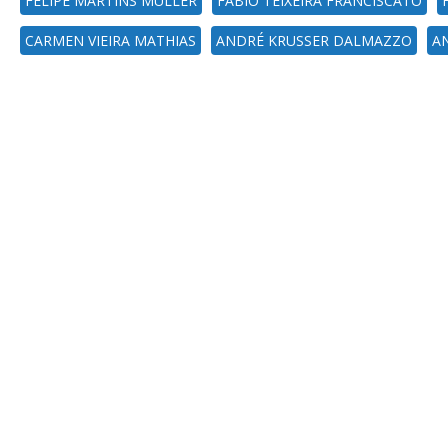
FELIPE MARTINS MULLER
FABIO TEIXEIRA FRANCISCATO
CARMEN VIEIRA MATHIAS
ANDRÉ KRUSSER DALMAZZO
A