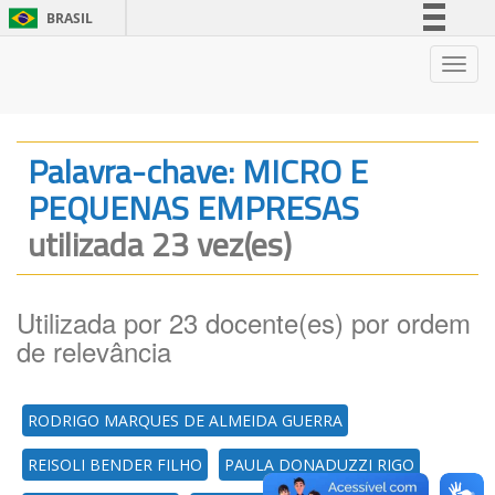
BRASIL
Simplifique!
Nave
Comunica BR
Participe
Acesso à informação
Palavra-chave: MICRO E
Legislação
PEQUENAS EMPRESAS
Canais
utilizada 23 vez(es)
Utilizada por 23 docente(es) por ordem
de relevância
RODRIGO MARQUES DE ALMEIDA GUERRA
REISOLI BENDER FILHO
PAULA DONADUZZI RIGO