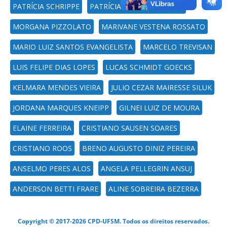
PATRÍCIA SCHRIPPE
PATRÍCIA MILANO PERSIGO
MORGANA PIZZOLATO
MARIVANE VESTENA ROSSATO
MARIO LUIZ SANTOS EVANGELISTA
MARCELO TREVISAN
LUIS FELIPE DIAS LOPES
LUCAS SCHMIDT GOECKS
KELMARA MENDES VIEIRA
JULIO CEZAR MAIRESSE SILUK
JORDANA MARQUES KNEIPP
GILNEI LUIZ DE MOURA
ELAINE FERREIRA
CRISTIANO SAUSEN SOARES
CRISTIANO ROOS
BRENO AUGUSTO DINIZ PEREIRA
ANSELMO PERES ALOS
ANGELA PELLEGRIN ANSUJ
ANDERSON BETTI FRARE
ALINE SOBREIRA BEZERRA
Copyright © 2017-2026 CPD-UFSM. Todos os direitos reservados.