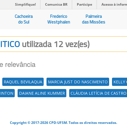
Simplifique!
Comunica BR
Participe
Acesso à infor
Cachoeira
Frederico
Palmeira
do Sul
Westphalen
das Missões
RITICO
utilizada 12 vez(es)
e relevância
RAQUEL BEVILAQUA
MARCIA JUST DO NASCIMENTO
KELLY
PINTON
DAIANE ALINE KUMMER
CLÁUDIA LETÍCIA DE CASTR
Copyright © 2017-2026 CPD-UFSM. Todos os direitos reservados.