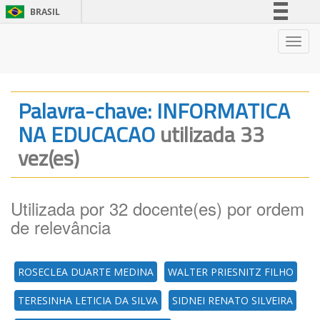
BRASIL
Simplifique!
Nave
Comunica BR
Participe
Acesso à informação
Palavra-chave: INFORMATICA
Legislação
NA EDUCACAO
utilizada 33
Canais
vez(es)
Utilizada por 32 docente(es) por ordem
de relevância
ROSECLEA DUARTE MEDINA
WALTER PRIESNITZ FILHO
TERESINHA LETICIA DA SILVA
SIDNEI RENATO SILVEIRA