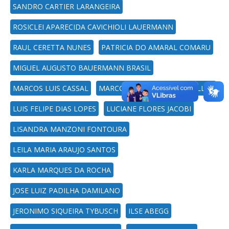
SANDRO CARTIER LARANGEIRA
ROSICLEI APARECIDA CAVICHIOLI LAUERMANN
RAUL CERETTA NUNES
PATRICIA DO AMARAL COMARU
MIGUEL AUGUSTO BAUERMANN BRASIL
MARCOS LUIS CASSAL
MARCOS CORDEIRO D'ORNELLAS
LUIS FELIPE DIAS LOPES
LUCIANE FLORES JACOBI
LISANDRA MANZONI FONTOURA
LEILA MARIA ARAUJO SANTOS
KARLA MARQUES DA ROCHA
JOSE LUIZ PADILHA DAMILANO
JERONIMO SIQUEIRA TYBUSCH
ILSE ABEGG