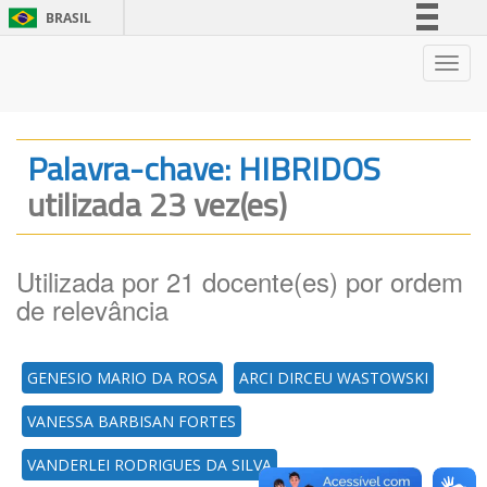
BRASIL
Simplifique!
Nave
Comunica BR
Participe
Acesso à informação
Palavra-chave: HIBRIDOS
Legislação
utilizada 23 vez(es)
Canais
Utilizada por 21 docente(es) por ordem
de relevância
GENESIO MARIO DA ROSA
ARCI DIRCEU WASTOWSKI
VANESSA BARBISAN FORTES
VANDERLEI RODRIGUES DA SILVA