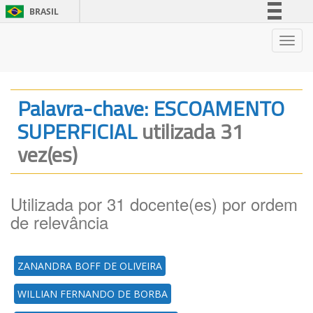
BRASIL
Simplifique!
Nave
Comunica BR
Participe
Acesso à informação
Palavra-chave: ESCOAMENTO
Legislação
SUPERFICIAL
utilizada 31
Canais
vez(es)
Utilizada por 31 docente(es) por ordem
de relevância
ZANANDRA BOFF DE OLIVEIRA
WILLIAN FERNANDO DE BORBA