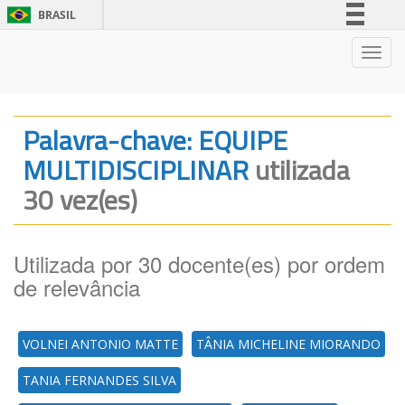
BRASIL
Simplifique!
Nave
Comunica BR
Participe
Acesso à informação
Palavra-chave: EQUIPE
Legislação
MULTIDISCIPLINAR
utilizada
Canais
30 vez(es)
Utilizada por 30 docente(es) por ordem
de relevância
VOLNEI ANTONIO MATTE
TÂNIA MICHELINE MIORANDO
TANIA FERNANDES SILVA