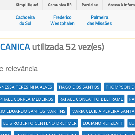
Simplifique!
Comunica BR
Participe
Acesso à infor
Cachoeira
Frederico
Palmeira
do Sul
Westphalen
das Missões
ECANICA
utilizada 52 vez(es)
e relevância
ANESSA TERESINHA ALVES
TIAGO DOS SANTOS
THOMPSON DI
PHAEL CORREA MEDEIROS
RAFAEL CONCATTO BELTRAME
PA
IO EDUARDO SANTOS MARTINS
MARIA CECILIA PEREIRA SANT
LUIS ROBERTO CENTENO DREHMER
LUCIANO RETZLAFF
LU