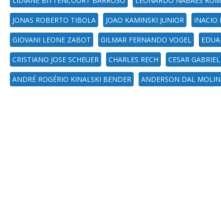
LIDIANE BITTENCOURT BARROSO
LEONARDO NABAES RO
JONAS ROBERTO TIBOLA
JOAO KAMINSKI JUNIOR
INACIO
GIOVANI LEONE ZABOT
GILMAR FERNANDO VOGEL
EDUA
CRISTIANO JOSE SCHEUER
CHARLES RECH
CESAR GABRIE
ANDRÉ ROGÉRIO KINALSKI BENDER
ANDERSON DAL MOLIN