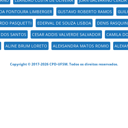
MANO
LEANDRO COSTA DE OLIVEIRA
JUAN GALVARINO CERDA
 DA FONTOURA LIMBERGER
GUSTAVO ROBERTO RAMOS
GUIL
RDO PASQUETTI
EDERVAL DE SOUZA LISBOA
DENIS RASQUI
L DOS SANTOS
CESAR ADDIS VALVERDE SALVADOR
CAMILA D
ALINE BRUM LORETO
ALEXSANDRA MATOS ROMIO
ALEXA
Copyright © 2017-2026 CPD-UFSM. Todos os direitos reservados.