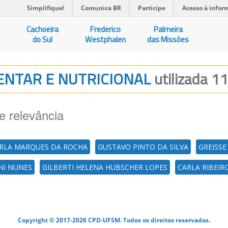
Simplifique!
Comunica BR
Participe
Acesso à infor
Cachoeira
Frederico
Palmeira
do Sul
Westphalen
das Missões
MENTAR E NUTRICIONAL
utilizada 11
e relevância
RLA MARQUES DA ROCHA
GUSTAVO PINTO DA SILVA
GREISSE
NI NUNES
GILBERTI HELENA HUBSCHER LOPES
CARLA RIBEIR
Copyright © 2017-2026 CPD-UFSM. Todos os direitos reservados.