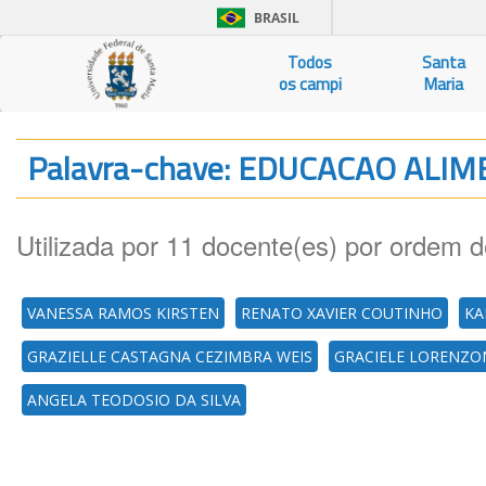
BRASIL
Todos
Santa
os campi
Maria
Palavra-chave: EDUCACAO ALI
Utilizada por 11 docente(es) por ordem d
VANESSA RAMOS KIRSTEN
RENATO XAVIER COUTINHO
KA
GRAZIELLE CASTAGNA CEZIMBRA WEIS
GRACIELE LORENZO
ANGELA TEODOSIO DA SILVA