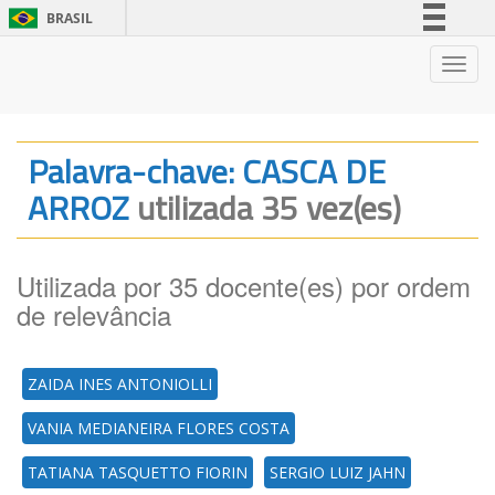
BRASIL
Simplifique!
Nave
Comunica BR
Participe
Acesso à informação
Palavra-chave: CASCA DE
Legislação
ARROZ
utilizada 35 vez(es)
Canais
Utilizada por 35 docente(es) por ordem
de relevância
ZAIDA INES ANTONIOLLI
VANIA MEDIANEIRA FLORES COSTA
TATIANA TASQUETTO FIORIN
SERGIO LUIZ JAHN