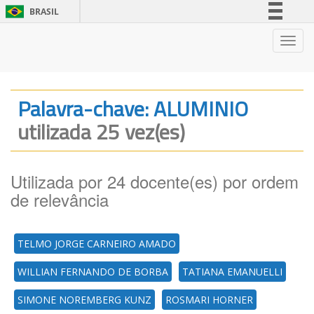
BRASIL
Simplifique!
Nave
Comunica BR
Participe
Acesso à informação
Palavra-chave: ALUMINIO
Legislação
utilizada 25 vez(es)
Canais
Utilizada por 24 docente(es) por ordem
de relevância
TELMO JORGE CARNEIRO AMADO
WILLIAN FERNANDO DE BORBA
TATIANA EMANUELLI
SIMONE NOREMBERG KUNZ
ROSMARI HORNER