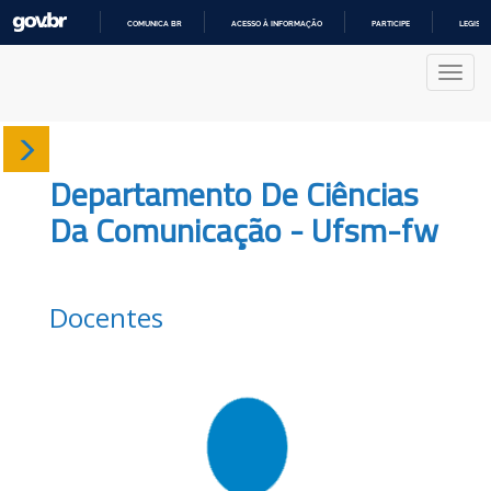
COMUNICA BR
ACESSO À INFORMAÇÃO
PARTICIPE
LEGISL
IR
PARA
Nave
O
CONTEÚDO
Sobre
Departamento De Ciências
Docentes
Da Comunicação - Ufsm-fw
Produções
Docentes
Projetos