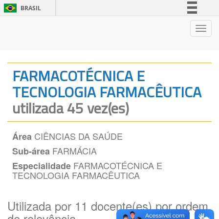
BRASIL
Simplifique!
Nave
Comunica BR
Participe
Acesso à informação
FARMACOTÉCNICA E
Legislação
TECNOLOGIA FARMACÊUTICA
Canais
utilizada 45 vez(es)
CIÊNCIAS DA SAÚDE
Área
FARMÁCIA
Sub-área
FARMACOTÉCNICA E
Especialidade
TECNOLOGIA FARMACÊUTICA
Utilizada por 11 docente(es) por ordem
de relevância