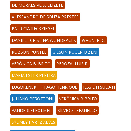
DE MORAES REIS, ELIZETE
ALESSANDRO DE SOUZA PRESTES
PATRÍCIA RECKZIEGEL
DANIELE CRISTINA WONDRACEK
WAGNER, C.
ROBSON PUNTEL
GILSON ROGERIO ZENI
VERÔNICA B. BRITO
PEROZA, LUIS R.
MARIA ESTER PEREIRA
LUGOKENSKI, THIAGO HENRIQUE
JÉSSIE H SUDATI
JULIANO PEROTTONI
VERÔNICA B BRITO
VANDERLEI FOLMER
SÍLVIO STEFANELLO
SYDNEY HARTZ ALVES