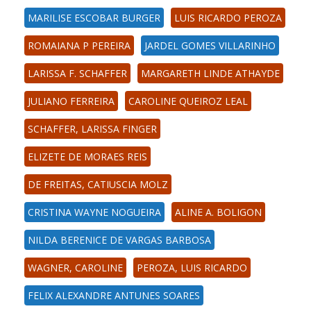
MARILISE ESCOBAR BURGER
LUIS RICARDO PEROZA
ROMAIANA P PEREIRA
JARDEL GOMES VILLARINHO
LARISSA F. SCHAFFER
MARGARETH LINDE ATHAYDE
JULIANO FERREIRA
CAROLINE QUEIROZ LEAL
SCHAFFER, LARISSA FINGER
ELIZETE DE MORAES REIS
DE FREITAS, CATIUSCIA MOLZ
CRISTINA WAYNE NOGUEIRA
ALINE A. BOLIGON
NILDA BERENICE DE VARGAS BARBOSA
WAGNER, CAROLINE
PEROZA, LUIS RICARDO
FELIX ALEXANDRE ANTUNES SOARES