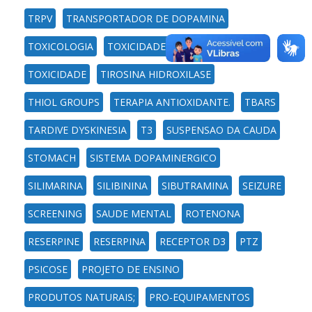
TRPV
TRANSPORTADOR DE DOPAMINA
TOXICOLOGIA
TOXICIDADE HEPATICA
TOXICIDADE
TIROSINA HIDROXILASE
THIOL GROUPS
TERAPIA ANTIOXIDANTE.
TBARS
TARDIVE DYSKINESIA
T3
SUSPENSAO DA CAUDA
STOMACH
SISTEMA DOPAMINERGICO
SILIMARINA
SILIBININA
SIBUTRAMINA
SEIZURE
SCREENING
SAUDE MENTAL
ROTENONA
RESERPINE
RESERPINA
RECEPTOR D3
PTZ
PSICOSE
PROJETO DE ENSINO
PRODUTOS NATURAIS;
PRO-EQUIPAMENTOS