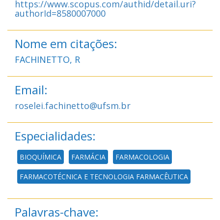
https://www.scopus.com/authid/detail.uri?
authorId=8580007000
Nome em citações:
FACHINETTO, R
Email:
roselei.fachinetto@ufsm.br
Especialidades:
BIOQUÍMICA
FARMÁCIA
FARMACOLOGIA
FARMACOTÉCNICA E TECNOLOGIA FARMACÊUTICA
Palavras-chave: