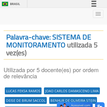
BRASIL
Simplifique!
Nave
Comunica BR
Participe
Acesso à informação
Palavra-chave: SISTEMA DE
Legislação
MONITORAMENTO
utilizada 5
Canais
vez(es)
Utilizada por 5 docente(es) por ordem
de relevância
LUCAS FEKSA RAMOS
JOAO CARLOS DAMASCENO LIMA
DEISE DE BRUM SACCOL
BENHUR DE OLIVEIRA STEIN