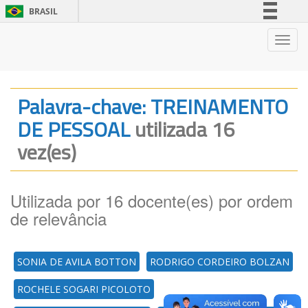
BRASIL
Simplifique!
Nave
Comunica BR
Participe
Acesso à informação
Palavra-chave: TREINAMENTO
Legislação
DE PESSOAL
utilizada 16
Canais
vez(es)
Utilizada por 16 docente(es) por ordem
de relevância
SONIA DE AVILA BOTTON
RODRIGO CORDEIRO BOLZAN
ROCHELE SOGARI PICOLOTO