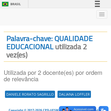
BRASIL
Simplifique!
Nave
Comunica BR
Participe
Acesso à informação
Palavra-chave: QUALIDADE
Legislação
EDUCACIONAL
utilizada 2
Canais
vez(es)
Utilizada por 2 docente(es) por ordem
de relevância
DANIELE RORATO SAGRILLO
DALIANA LOFFLER
Copyright © 2017-2026 CPD-UFSM. Todos os direitos reservados.