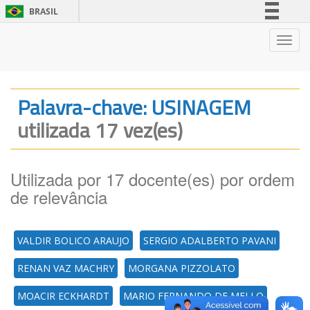
BRASIL
Simplifique!
Nave
Comunica BR
Participe
Acesso à informação
Palavra-chave: USINAGEM
Legislação
utilizada 17 vez(es)
Canais
Utilizada por 17 docente(es) por ordem
de relevância
VALDIR BOLICO ARAUJO
SERGIO ADALBERTO PAVANI
RENAN VAZ MACHRY
MORGANA PIZZOLATO
MOACIR ECKHARDT
MARIO FERNANDO DE MELLO